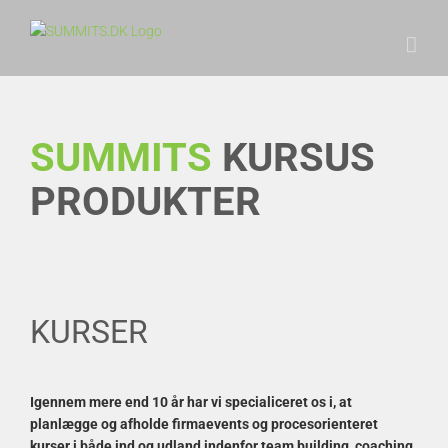
Skip
to
content
SUMMITS
KURSUS
PRODUKTER
KURSER
Igennem mere end 10 år har vi specialiceret os i, at
planlægge og afholde firmaevents og procesorienteret
kurser i både ind og udland indenfor team building, coaching,