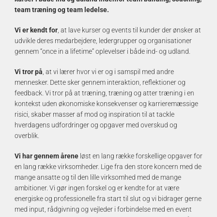
team træning og team ledelse.
Vi er kendt for
, at lave kurser og events til kunder der ønsker at
udvikle deres medarbejdere, ledergrupper og organisationer
gennem “once in a lifetime” oplevelser i både ind- og udland.
Vi tror på
, at vi lærer hvor vi er og i samspil med andre
mennesker. Dette sker gennem interaktion, reflektioner og
feedback. Vi tror på at træning, træning og atter træning i en
kontekst uden økonomiske konsekvenser og karrieremæssige
risici, skaber masser af mod og inspiration til at tackle
hverdagens udfordringer og opgaver med overskud og
overblik.
Vi har gennem årene
løst en lang række forskellige opgaver for
en lang række virksomheder. Lige fra den store koncern med de
mange ansatte og til den lille virksomhed med de mange
ambitioner. Vi gør ingen forskel og er kendte for at være
energiske og professionelle fra start til slut og vi bidrager gerne
med input, rådgivning og vejleder i forbindelse med en event